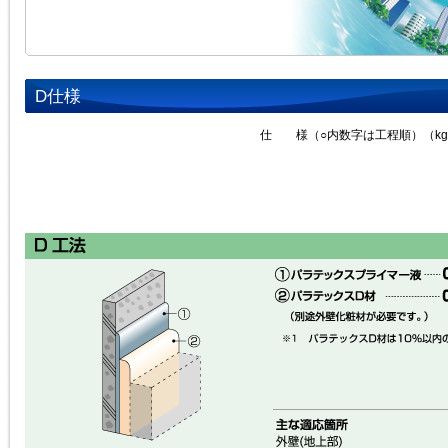
D仕様
仕 様（○内数字は工程順）（kg