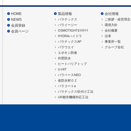
HOME
製品情報
会社情報
パラテックス
ご挨拶・経営理念
NEWS
パライージー
環境方針
会員登録
OSMOTIGHTｵｽﾓﾀｲﾄ
会社概要
会員ページ
HYDRAハイドラ
沿革
パラテックスAP
事業所一覧
パラウエイ
グループ会社
エポキシ防食
外壁防水
ヒートバリアトップ
U-HIT
パラベースNEO
仮防水材ＯＺ
α
パラコート
パラテックス吹付け工法
UR都市機構対応工法