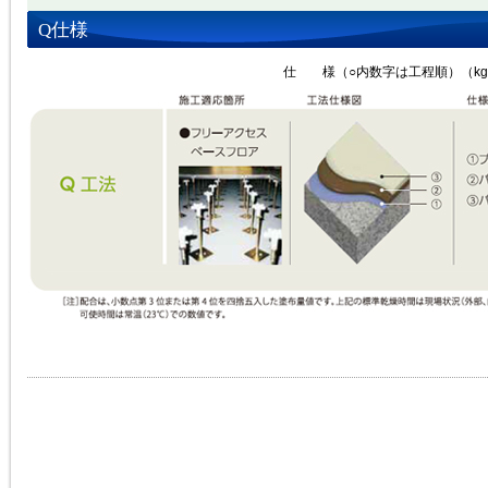
仕様
Q
仕 様（○内数字は工程順）（kg