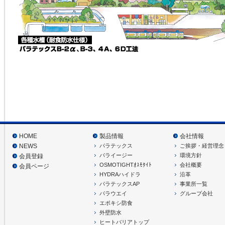
HOME
製品情報
会社情報
パラテックス
ご挨拶・経営理念
NEWS
パライージー
環境方針
会員登録
OSMOTIGHTｵｽﾓﾀｲﾄ
会社概要
会員ページ
HYDRAハイドラ
沿革
パラテックスAP
事業所一覧
パラウエイ
グループ会社
エポキシ防食
外壁防水
ヒートバリアトップ