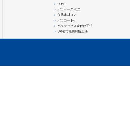
U-HIT
パラベースNEO
仮防水材ＯＺ
α
パラコート
パラテックス吹付け工法
UR都市機構対応工法