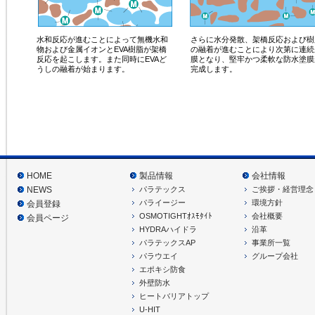
水和反応が進むことによって無機水和
さらに水分発散、架橋反応および樹
物および金属イオンとEVA樹脂が架橋
の融着が進むことにより次第に連続
反応を起こします。また同時にEVAど
膜となり、堅牢かつ柔軟な防水塗膜
うしの融着が始まります。
完成します。
HOME
製品情報
会社情報
パラテックス
ご挨拶・経営理念
NEWS
パライージー
環境方針
会員登録
OSMOTIGHTｵｽﾓﾀｲﾄ
会社概要
会員ページ
HYDRAハイドラ
沿革
パラテックスAP
事業所一覧
パラウエイ
グループ会社
エポキシ防食
外壁防水
ヒートバリアトップ
U-HIT