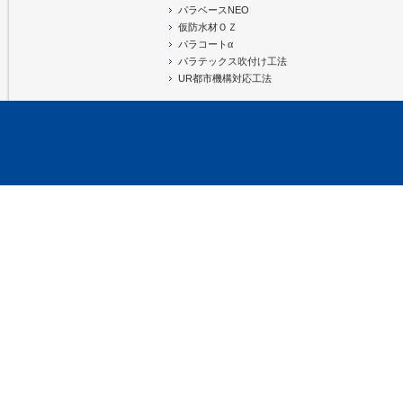
パラベースNEO
仮防水材ＯＺ
α
パラコート
パラテックス吹付け工法
UR都市機構対応工法