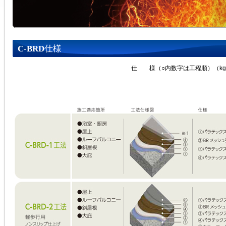
仕様
C-BRD
仕 様（○内数字は工程順）（kg