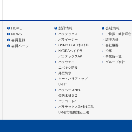
HOME
製品情報
会社情報
パラテックス
ご挨拶・経営理念
NEWS
パライージー
環境方針
会員登録
OSMOTIGHTｵｽﾓﾀｲﾄ
会社概要
会員ページ
HYDRAハイドラ
沿革
パラテックスAP
事業所一覧
パラウエイ
グループ会社
エポキシ防食
外壁防水
ヒートバリアトップ
U-HIT
パラベースNEO
仮防水材ＯＺ
α
パラコート
パラテックス吹付け工法
UR都市機構対応工法