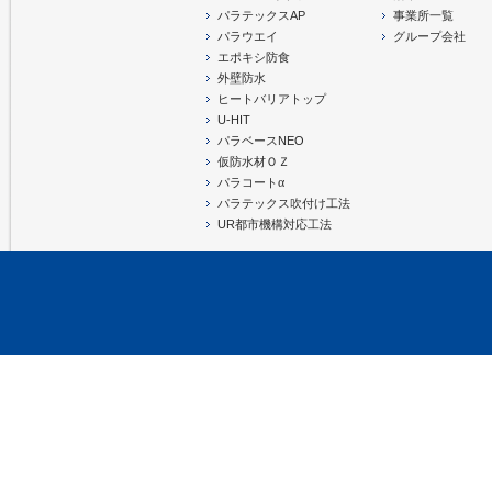
パラテックスAP
事業所一覧
パラウエイ
グループ会社
エポキシ防食
外壁防水
ヒートバリアトップ
U-HIT
パラベースNEO
仮防水材ＯＺ
α
パラコート
パラテックス吹付け工法
UR都市機構対応工法