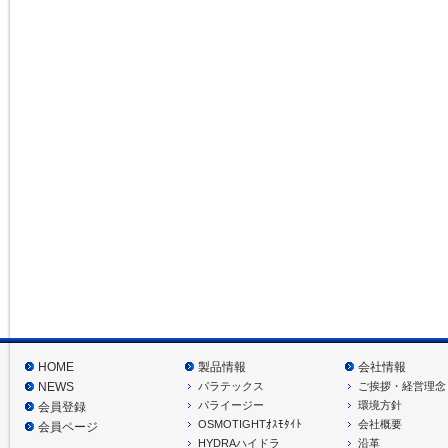
HOME
製品情報
会社情報
パラテックス
ご挨拶・経営理念
NEWS
パライージー
環境方針
会員登録
OSMOTIGHTｵｽﾓﾀｲﾄ
会社概要
会員ページ
HYDRAハイドラ
沿革